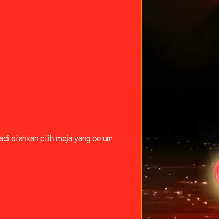
jadi silahkan pilih meja yang belum