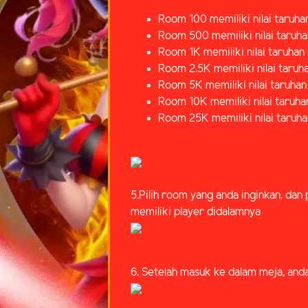
Room 100 memiliki nilai taruha
Room 500 memiliki nilai taruh
Room 1K memiliki nilai taruhan
Room 2.5K memiliki nilai taru
Room 5K memiliki nilai taruha
Room 10K memiliki nilai taruh
Room 25K memiliki nilai taruh
5.Pilih room yang anda inginkan, dan p
memiliki player didalamnya
6. Setelah masuk ke dalam meja, 