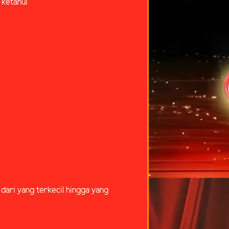
 ketahui
 dari yang terkecil hingga yang