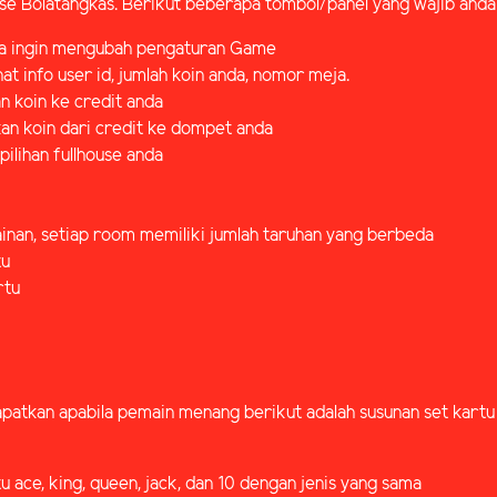
ouse Bolatangkas. Berikut beberapa tombol/panel yang wajib anda
 anda ingin mengubah pengaturan Game
ihat info user id, jumlah koin anda, nomor meja.
n koin ke credit anda
an koin dari credit ke dompet anda
pilihan fullhouse anda
inan, setiap room memiliki jumlah taruhan yang berbeda
tu
rtu
dapatkan apabila pemain menang berikut adalah susunan set kartu
tu ace, king, queen, jack, dan 10 dengan jenis yang sama