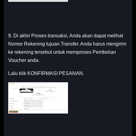
9. Di akhir Proses transaksi, Anda akan dapat melihat
Nomor Rekening tujuan Transfer. Anda harus mengirim
ke rekening tersebut untuk memproses Pembelian
Voucher anda.
Lalu klik KONFIRMASI PESANAN.