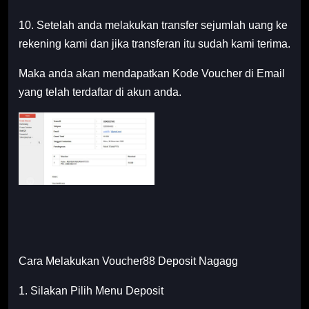
10. Setelah anda melakukan transfer sejumlah uang ke
rekening kami dan jika transferan itu sudah kami terima.
Maka anda akan mendapatkan Kode Voucher di Email
yang telah terdaftar di akun anda.
Cara Melakukan Voucher88 Deposit Nagagg
1. Silakan Pilih Menu Deposit