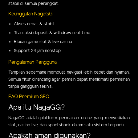
stabil di semua perangkat.
Keunggulan NagaGG
Akses cepat & stabil
Transaksi deposit & withdraw real-time
Ribuan game slot & live casino
Support 24 jam nonstop
Pengalaman Pengguna
Tampilan sederhana membuat navigasi lebih cepat dan nyaman.
Semua fitur dirancang agar pemain dapat menikmati permainan
tanpa gangguan teknis.
FAQ Premium SEO
Apa itu NagaGG?
NagaGG adalah platform permainan online yang menyediakan
slot, casino live, dan sportsbook dalam satu sistem terpadu.
Apakah aman digunakan?