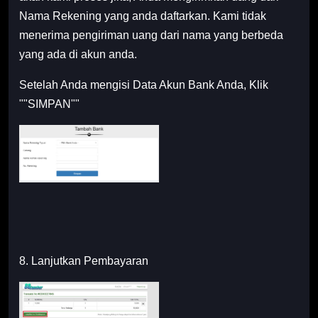
Nama Rekening yang anda daftarkan. Kami tidak
menerima pengiriman uang dari nama yang berbeda
yang ada di akun anda.
Setelah Anda mengisi Data Akun Bank Anda, Klik
""SIMPAN""
8. Lanjutkan Pembayaran