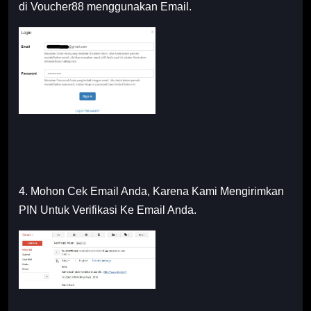
di Voucher88 menggunakan Email.
4. Mohon Cek Email Anda, Karena Kami Mengirimkan
PIN Untuk Verifikasi Ke Email Anda.