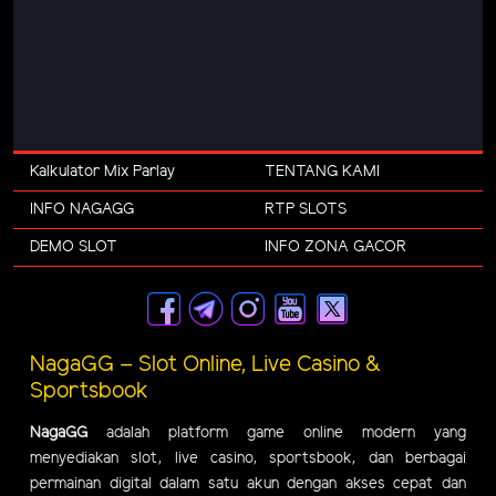
Kalkulator Mix Parlay
TENTANG KAMI
INFO NAGAGG
RTP SLOTS
DEMO SLOT
INFO ZONA GACOR
NagaGG – Slot Online, Live Casino &
Sportsbook
NagaGG
adalah platform game online modern yang
menyediakan slot, live casino, sportsbook, dan berbagai
permainan digital dalam satu akun dengan akses cepat dan