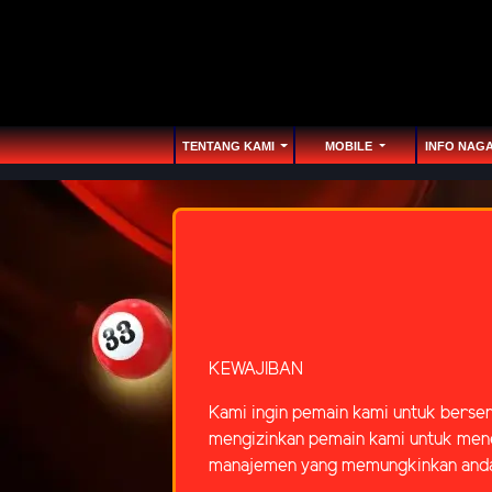
TENTANG KAMI
MOBILE
INFO NAG
KEWAJIBAN
Kami ingin pemain kami untuk berse
mengizinkan pemain kami untuk men
manajemen yang memungkinkan anda 