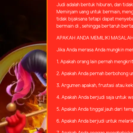
Judi adalah bentuk hiburan, dan tid
Meminjam uang untuk bermain, mengha
tidak bijaksana tetapi dapat menyeb
bermain di , sehingga bertaruh ber
APAKAH ANDA MEMILIKI MASALAH
Jika Anda merasa Anda mungkin memi
1. Apakah orang lain pernah mengkri
2. Apakah Anda pernah berbohong unt
3. Argumen apakah, frustasi atau k
4. Apakah Anda berjudi saja untuk w
5. Apakah Anda tinggal jauh dari temp
6. Apakah Anda berjudi untuk melari