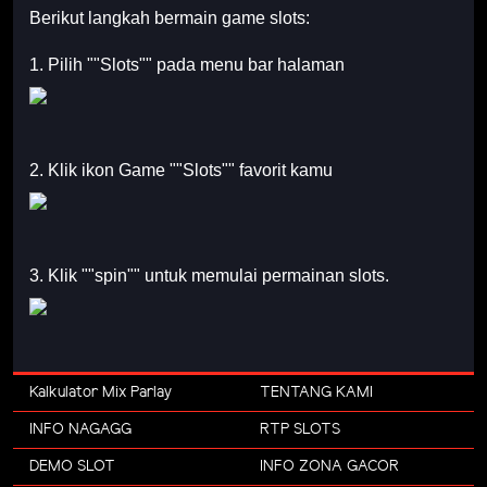
Berikut langkah bermain game slots:
1. Pilih ""Slots"" pada menu bar halaman
2. Klik ikon Game ""Slots"" favorit kamu
3. Klik ""spin"" untuk memulai permainan slots.
Kalkulator Mix Parlay
TENTANG KAMI
INFO NAGAGG
RTP SLOTS
DEMO SLOT
INFO ZONA GACOR