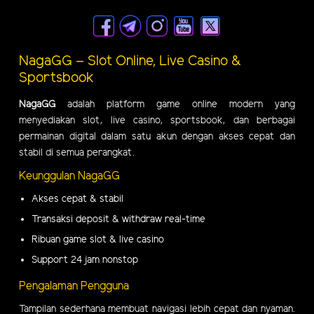
NagaGG – Slot Online, Live Casino &
Sportsbook
NagaGG
adalah platform game online modern yang
menyediakan slot, live casino, sportsbook, dan berbagai
permainan digital dalam satu akun dengan akses cepat dan
stabil di semua perangkat.
Keunggulan NagaGG
Akses cepat & stabil
Transaksi deposit & withdraw real-time
Ribuan game slot & live casino
Support 24 jam nonstop
Pengalaman Pengguna
Tampilan sederhana membuat navigasi lebih cepat dan nyaman.